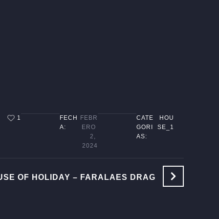
1
FECH
FEBR
CATE
HOU
A:
ERO 
GORI
SE_1
2, 
AS:
2024
USE OF HOLIDAY – FARALAES DRAG