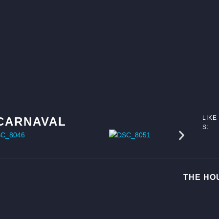
LIKE
 CARNAVAL
S:
THE HO