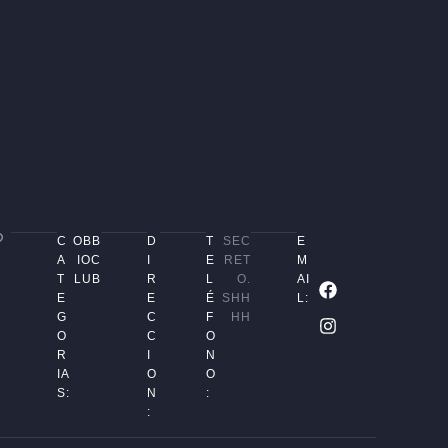
C
OBB
D
T
SEC
E
A
IOC
I
E
RET
M
T
LUB
R
L
O.
AI
E
E
É
SHH
L:
G
C
F
HH
O
C
O
R
I
N
IA
O
O
S:
N
:
: